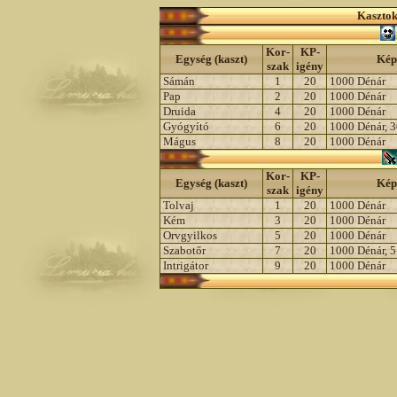
Kasztok
Kor-
KP-
Egység (kaszt)
Kép
szak
igény
Sámán
1
20
1000 Dénár
Pap
2
20
1000 Dénár
Druida
4
20
1000 Dénár
Gyógyító
6
20
1000 Dénár, 3
Mágus
8
20
1000 Dénár
Kor-
KP-
Egység (kaszt)
Kép
szak
igény
Tolvaj
1
20
1000 Dénár
Kém
3
20
1000 Dénár
Orvgyilkos
5
20
1000 Dénár
Szabotőr
7
20
1000 Dénár, 5
Intrigátor
9
20
1000 Dénár