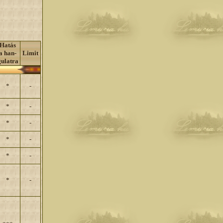
Hatás
a han-
Limit
gulatra
*
-
*
-
*
-
*
-
*
-
*
-