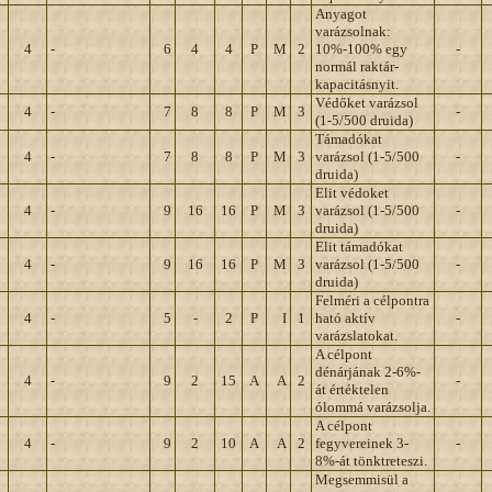
Anyagot
varázsolnak:
4
-
6
4
4
P
M
2
10%-100% egy
-
normál raktár-
kapacitásnyit.
Védőket varázsol
4
-
7
8
8
P
M
3
-
(1-5/500 druida)
Támadókat
4
-
7
8
8
P
M
3
varázsol (1-5/500
-
druida)
Elit védoket
4
-
9
16
16
P
M
3
varázsol (1-5/500
-
druida)
Elit támadókat
4
-
9
16
16
P
M
3
varázsol (1-5/500
-
druida)
Felméri a célpontra
4
-
5
-
2
P
I
1
ható aktív
-
varázslatokat.
A célpont
dénárjának 2-6%-
4
-
9
2
15
A
A
2
-
át értéktelen
ólommá varázsolja.
A célpont
4
-
9
2
10
A
A
2
fegyvereinek 3-
-
8%-át tönktreteszi.
Megsemmisül a