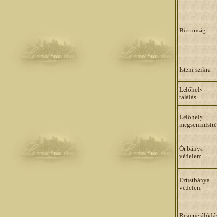
Biztonság
Isteni szikra
Lelőhely
találás
Lelőhely
megsemmisíté
Ónbánya
védelem
Ezüstbánya
védelem
Regenerálódá