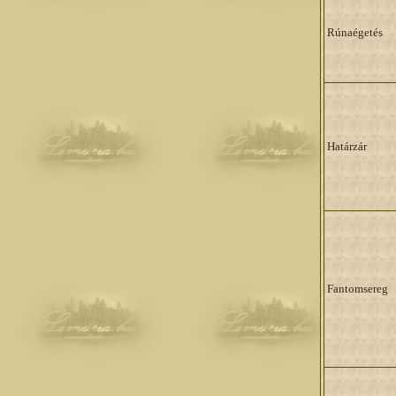
Rúnaégetés
Határzár
Fantomsereg