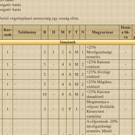
gatív hatás
egatív hatás
 belül végrehajtható mennyiség egy ország ellen.
Hatás
Kor-
Találmány
R
H
M
F
T
N
Magyarázat
a hk-
szak
ra
Sámánok
+25%
1
-
5
1
2
A
M
1
Mezőgazdasági
-
termelés
+25% Katonai
1
-
5
-
4
A
M
2
-
védőerő
+25% Alvilági
1
-
5
-
4
A
M
2
-
védőerő
+25% Mágikus
1
-
5
-
4
A
M
2
-
védőerő
+25% Katonai
1
-
10
-
6
A
M
2
-
támadóerő
Megmutatja a
célpont főoldalát.
1
-
3
-
2
P
I
-
-
Könnyített
varázslat.
A célpontnak -20%
mezőgazdasági
termelés. Minél