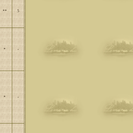
**
5
*
-
*
-