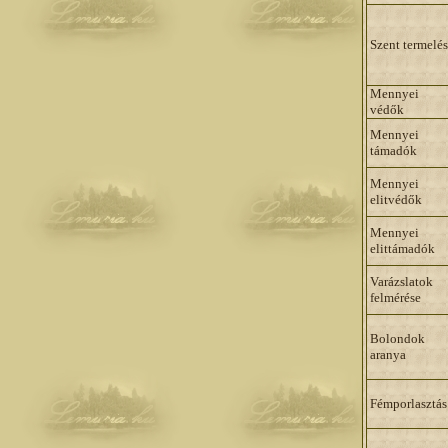
Szent termelés
Mennyei
védők
Mennyei
támadók
Mennyei
elitvédők
Mennyei
elittámadók
Varázslatok
felmérése
Bolondok
aranya
Fémporlasztás