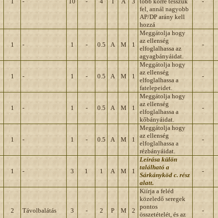
1
-
10
-
4
T
A
3
több körre tesszük
-
fel, annál nagyobb
AP/DP arány kell
hozzá
Meggátolja hogy
az ellenség
1
-
1
-
0.5
A
M
1
-
elfoglalhassa az
agyagbányáidat.
Meggátolja hogy
az ellenség
1
-
1
-
0.5
A
M
1
-
elfoglalhassa a
fatelepeidet.
Meggátolja hogy
az ellenség
1
-
1
-
0.5
A
M
1
-
elfoglalhassa a
kőbányáidat.
Meggátolja hogy
az ellenség
1
-
1
-
0.5
A
M
1
-
elfoglalhassa a
rézbányáidat.
Leírása külön
található a
1
-
3
1
1
A
M
1
-
Sárkányköd c. rész
alatt.
Kiírja a feléd
közeledő seregek
pontos
2
Távolbalátás
3
-
2
P
M
2
-
összetételét, és az