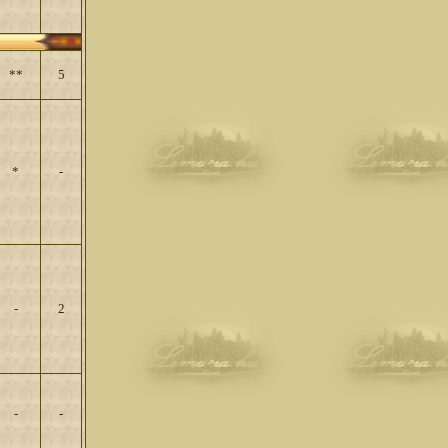
**
5
*
-
-
2
-
-