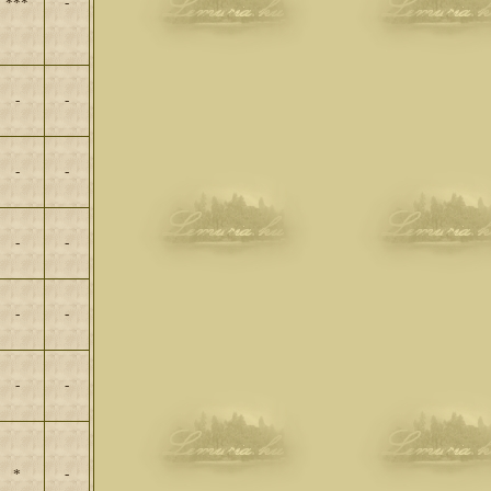
***
-
-
-
-
-
-
-
-
-
-
-
*
-