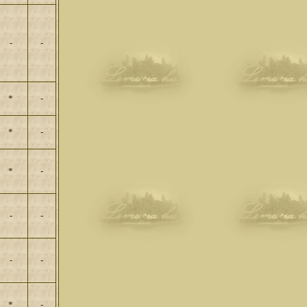
-
-
*
-
*
-
*
-
-
-
-
-
*
-