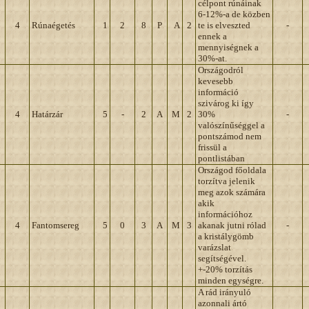
célpont rúnáinak
6-12%-a de közben
4
Rúnaégetés
1
2
8
P
A
2
te is elveszted
-
ennek a
mennyiségnek a
30%-at.
Országodról
kevesebb
információ
szivárog ki így
4
Határzár
5
-
2
A
M
2
30%
-
valószínűséggel a
pontszámod nem
frissül a
pontlistában
Országod főoldala
torzítva jelenik
meg azok számára
akik
információhoz
4
Fantomsereg
5
0
3
A
M
3
akanak jutni rólad
-
a kristálygömb
varázslat
segítségével.
+-20% torzítás
minden egységre.
A rád irányuló
azonnali ártó