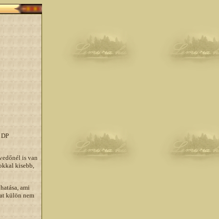
a DP
vedőnél is van
okkal kisebb,
 hatása, ami
kat külön nem