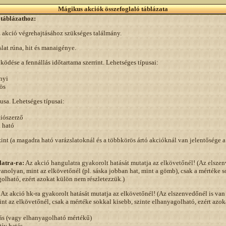
Mágikus akciók összefoglaló táblázata
táblázathoz:
 akció végrehajtásához szükséges találmány.
slat rúna, hit és manaigénye.
űködése a fennállás időtartama szerrint. Lehetséges típusai:
nyi
ös
pusa. Lehetséges típusai:
ószerző
ható
zint (a magadra ható varázslatoknál és a többkörös ártó akcióknál van jelentősége 
latra-ra:
Az akció hangulatra gyakorolt hatását mutatja az elkövetőnél! (Az elszen
anolyan, mint az elkövetőnél (pl. sáska jobban hat, mint a gömb), csak a mértéke s
golható, ezért azokat külön nem részletezzük.)
Az akció hk-ra gyakorolt hatását mutatja az elkövetőnél! (Az elszenvedőnél is van
nt az elkövetőnél, csak a mértéke sokkal kisebb, szinte elhanyagolható, ezért azo
 (vagy elhanyagolható mértékű)
ív hatás