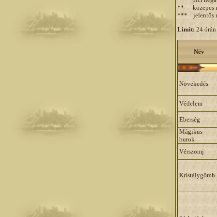
** közepes ne
*** jelentős n
Limit:
24 órán
Név
Növekedés
Védelem
Éberség
Mágikus
burok
Vérszomj
Kristálygömb