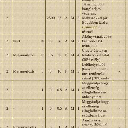
14 napig (336
körig) teljes
védelem.
2
-
-
2500
25
A
M
3
Maluszokkal jár!
-
Bővebben lásd a
Biztonság
c.
résznél.
A könyvtárak 25%-
2
Ihlet
10
3
4
A
M
2
kal több TP-t
-
termelnek
Üres területeken
2
Metamorfózis
15
15
30
P
M
4
lelőhelyeket talál
-
(30% esély)
Lelőhelyekből
(bányából nem!)
2
Metamorfózis
5
5
10
P
M
3
-
s
üres területeket
csinál (70% esély)
Meggátolja hogy
az ellenség
2
-
1
0
0.5
A
M
1
-
elfoglalhassa az
ónbányáidat.
Meggátolja hogy
az ellenség
2
-
1
0
0.5
A
M
1
-
elfoglalhassa az
ezüstbányáidat.
A mana és az
ármány 50%-kal
s
3
Regenerálódás
5
3
1
A
M
2
-