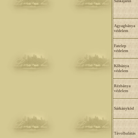
Sáskajárás
Agyagbánya
védelem
Fatelep
védelem
Kőbánya
védelem
Rézbánya
védelem
Sárkányköd
Távolbalátás