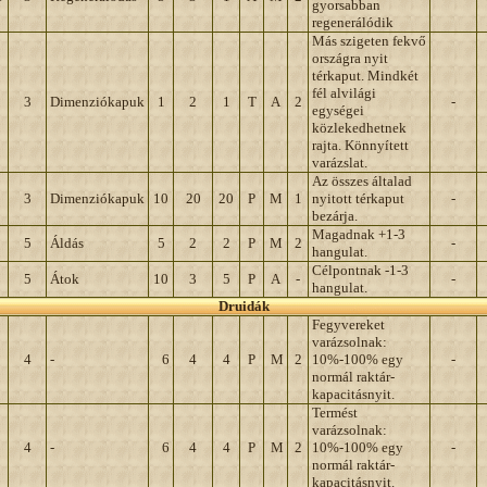
gyorsabban
regenerálódik
Más szigeten fekvő
országra nyit
térkaput. Mindkét
fél alvilági
3
Dimenziókapuk
1
2
1
T
A
2
-
egységei
közlekedhetnek
rajta. Könnyített
varázslat.
Az összes általad
3
Dimenziókapuk
10
20
20
P
M
1
nyitott térkaput
-
bezárja.
Magadnak +1-3
5
Áldás
5
2
2
P
M
2
-
hangulat.
Célpontnak -1-3
5
Átok
10
3
5
P
A
-
-
hangulat.
Druidák
Fegyvereket
varázsolnak:
4
-
6
4
4
P
M
2
10%-100% egy
-
normál raktár-
kapacitásnyit.
Termést
varázsolnak:
4
-
6
4
4
P
M
2
10%-100% egy
-
normál raktár-
kapacitásnyit.