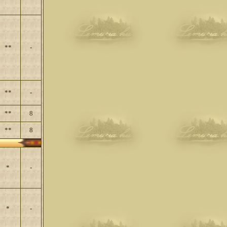
**
-
**
-
**
8
**
8
*
-
*
-