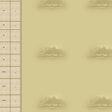
*
-
*
-
*
-
*
-
*
-
**
-
**
-
**
-