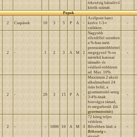
érkezésig hátralévő
körök számát.
Papok
A célpont harci
2
Csapások
10
3
5
P
A
-
kedve 1-3-t
-
csökken.
Nagyobb
ellenféllel szemben
a %-ban mért
pontszámtöbblettel
2
-
1
2
3
A
M
2
megegyező %-os
-
mértékű katonai
támadó- és
védőerő-többletet
ad. Max. 10%.
Maximum 2 akció
alkalmazható 24
órán belül, a
gyarmatosító sereg
2
-
20
3
15
P
A
-
-
3-4%-ának
honvágya támad,
és megsebesül. (ld.
gyarmatosítás
)
72 körig teljes
védelem.
2
-
-
1000
10
A
M
3
Bővebben lásd. a
-
Békesség
c.
résznél.