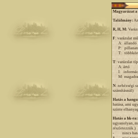
Magyarázat a 
Találmány:
Az
R, H, M:
Varáz
F
: varázslat m
A: állandó
P: pillanat
T: többkör
T
: varázslat tí
A: ártó
I: informáci
M: magadra 
N
: nehézségi s
számításnál)
Hatás a hangu
hatása, ami ugy
szinte elhanya
Hatás a hk-ra:
ugyanolyan, mi
részletezzük.)
- nincs hatás
* pici negat