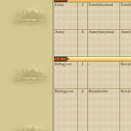
Ezüst
2
Ezüstbányászat
Ezüst
Arany
4
Aranybányászat
Arany
Kőfegyver
1
-
Kovác
Rézfegyver
2
Rézművelés
Kovác