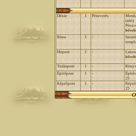
Dénár
1
Pénzverés
Munk
(adó)
Pénzv
bőveb
Rúna
1
-
Szenté
templ
Hitpont
1
-
Lakos
bőveb
Tudáspont
1
-
Könyv
Építőpont
1
-
Építés
25
Képzőpont
1
-
Képző
25
O