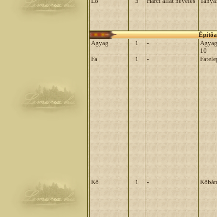
Ló
5
Harci állat nevelés
Tanya
Építő
Agyag
1
-
Agyag
10
Fa
1
-
Fatele
Kő
1
-
Kőbán