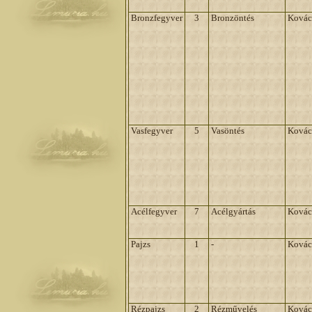
Bronzfegyver
3
Bronzöntés
Kovác
Vasfegyver
5
Vasöntés
Kovác
Acélfegyver
7
Acélgyártás
Kovác
Pajzs
1
-
Kovác
Rézpajzs
2
Rézművelés
Kovác