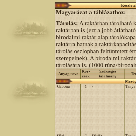
Készlete
Magyarázat a táblázathoz:
Tárolás:
A raktárban tárolható 
raktárban is (ezt a jobb átláthat
birodalmi raktár alap tárolókap
raktárra hatnak a raktárkapacitá
tárolás oszlopban feltüntetett ér
szerepelnek). A birodalmi raktá
tárolására is. (1000 rúna/birodal
Kor-
Szükséges
Anyag neve
Te
szak
találmány
Mezőg
Gabona
1
-
Tanya
Olaj
2
Olajfa
Tanya