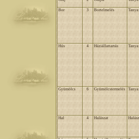
Bor
3
Bortelmelés
Tanya
Hús
4
Háziállattartás
Tanya
Gyümölcs
6
Gyümölcstermelés
Tanya
Hal
4
Halászat
Halász