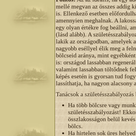
mellé megvan az összes addig k
is. Ellenkező esetben előfordul
amennyien meghalnak. A lakossá
egy olyan értékre fog beállni, 
(lásd alább). A születésszabály
lakik az országodban, amelyek a
nagyobb eséllyel élik meg a feln
bölcseid aránya, mint egyébkén
is: országod lassabban regenerál
valamint lassabban töltődnek fe
képés esetén is gyorsan tud fogyn
lassíthatja, ha nagyon alacsony a
Tanácsok a születésszabályozás 
Ha több bölcsre vagy munká
születésszabályozást! Ekk
összlakosságon belül kevés 
bölcs.
Ha hirtelen sok üres helyed 