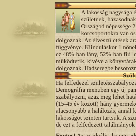
A lakosság nagysága é
születnek, házasodnak
Országod népessége 2 
korcsoportokra van o
dolgoznak. Az élveszületések a
függvénye. Kiinduláskor 1 nőnek
ez 48%-ban lány, 52%-ban fiú le
működtetik, kivéve a könyvtáraka
dolgoznak. Hadseregbe besorozni
Szül
Ha felfedezel születésszabályoz
Demográfia menüben egy új panel
szabályozni, azaz meg lehet hat
(15-45 év között) hány gyermek
alacsonyabb a halálozás, annál 
lakosságot szinten tartsuk. A szü
de ezt a felfedezett találmányo
Fontos!
Az az ideális, ha egy a