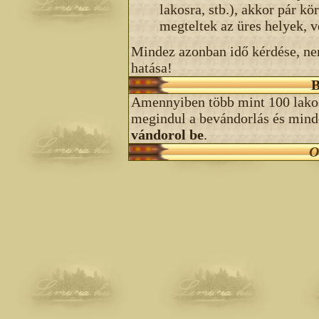
lakosra, stb.), akkor pár k
megteltek az üres helyek, v
Mindez azonban idő kérdése, nem
hatása!
B
Amennyiben több mint 100 lakos
megindul a bevándorlás és min
vándorol be
.
O