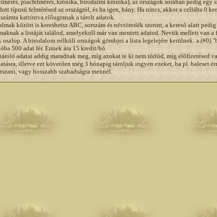
elmérés, piacfelmérés, krónika, birodalmi krónika), az országok sorában pedig egy 
dott típusú felmérésed az országról, és ha igen, hány. Ha nincs, akkor a cellába 0 ke
 számra kattintva előugranak a tárolt adatok.
almak között is kereshetsz ABC, sorszám és névtöredék szerint, a kereső alatt pedi
maknak a listáját találod, amelyekről már van mentett adatod. Nevük mellett van a f
oszlop. A birodalom nélküli országok gömbjei a lista legelejére kerülnek: a (#0) 
lóba 500 adat fér. Ennek ára 15 kredit/hó.
tároló adatai addig maradnak meg, míg azokat te ki nem törlöd, míg előfizetésed v
tatásra, illetve ezt követően még 3 hónapig tároljuk ingyen ezeket, ha pl. baleset ér
átszani, vagy hosszabb szabadságra mennél.