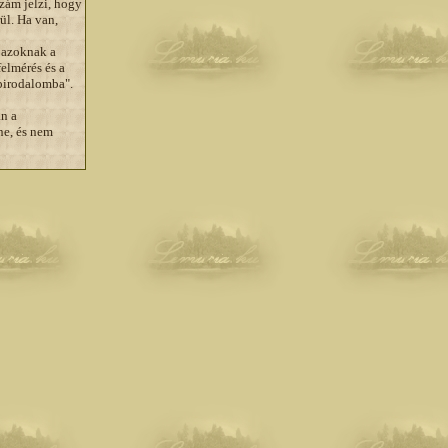
szám jelzi, hogy
rül. Ha van,
g azoknak a
elmérés és a
"birodalomba".
an a
ne, és nem