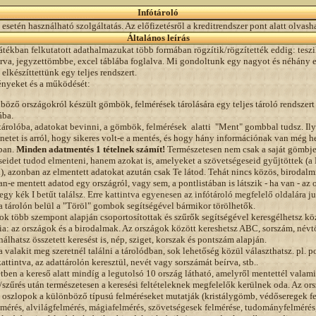
Infótároló
 esetén használható szolgáltatás. Az előfizetésről a kreditrendszer pont alatt olvash
Általános leírás
játékban felkutatott adathalmazukat több formában rögzítik/rögzítették eddig: tesz
 írva, jegyzettömbbe, excel táblába foglalva. Mi gondoltunk egy nagyot és néhány 
elkészíttettünk egy teljes rendszert.
tényeket és a működését:
böző országokról készült gömbök, felmérések tárolására egy teljes tároló rendszert
ába.
tárolóba, adatokat bevinni, a gömbök, felmérések alatti "Ment" gombbal tudsz. Il
netet is arról, hogy sikeres volt-e a mentés, és hogy hány információnak van még h
ban.
Minden adatmentés 1 tételnek számít!
Természetesen nem csak a saját gömbje
seidet tudod elmenteni, hanem azokat is, amelyeket a szövetségeseid gyűjtöttek (
l), azonban az elmentett adatokat azután csak Te látod. Tehát nincs közös, birodalmi
n-e mentett adatod egy országról, vagy sem, a pontlistában is látszik - ha van - az 
egy kék I betűt találsz. Erre kattintva egyenesen az infótároló megfelelő oldalára ju
a tárolón belül a "Töröl" gombok segítségével bármikor törölhetők.
ok több szempont alapján csoportosítottak és szűrők segítségével keresgélhetsz köz
ia: az országok és a birodalmak. Az országok között kereshetsz ABC, sorszám, névtö
nálhatsz összetett keresést is, nép, sziget, korszak és pontszám alapján.
a valakit meg szeretnél találni a tárolódban, sok lehetőség közül választhatsz. pl. po
attintva, az adattárolón keresztül, nevét vagy sorszámát beírva, stb..
tben a kereső alatt mindíg a legutolsó 10 ország látható, amelyről mentettél valami
/szűrés után természetesen a keresési feltételeknek megfelelők kerülnek oda. Az o
i oszlopok a különböző típusú felméréseket mutatják (kristálygömb, védőseregek fe
lmérés, alvilágfelmérés, mágiafelmérés, szövetségesek felmérése, tudományfelmérés