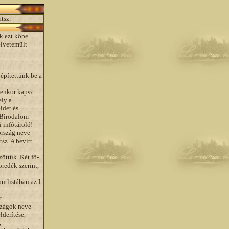
atsz.
ik ezt kőbe
elvetemült
 építettünk be a
yenkor kapsz
ely a
idet és
a Birodalom
 infótároló!
ország neve
tsz. A bevitt
öttük. Két fő-
redék szerint,
ntlistában az I
t.
rszágok neve
lderítése,
,