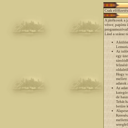
Csak előfizetés
A játékosok a 
vésve, papírra
programozóval 
Lásd a száraz 
A külön
Lemuri
Az infó
egy üze
tárolód
felméré
oldalró
Hogy va
mellett 
adatok 
Az adat
kategór
de hasz
Tehát h
betűre k
Alapese
Keresés
mellett
seregfe