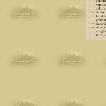
épületf
van-e a
akkor a
A birod
birodal
gömbök 
Az táro
Az adat
szolgál
tudsz j