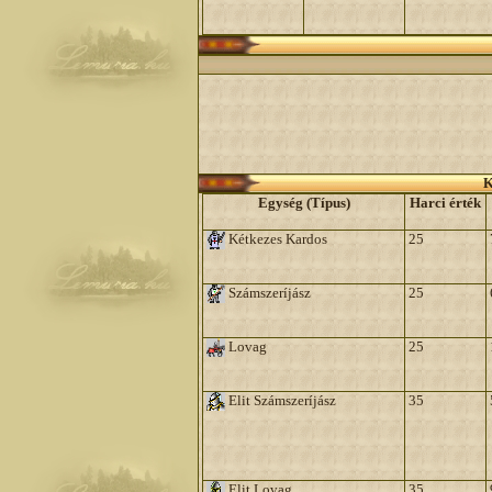
K
Egység (Típus)
Harci érték
Kétkezes Kardos
25
Számszeríjász
25
Lovag
25
Elit Számszeríjász
35
Elit Lovag
35