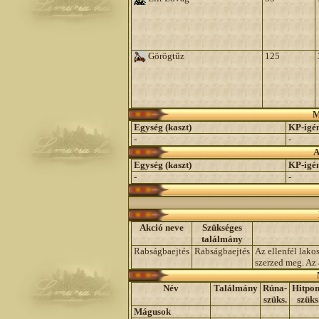
Görögtűz
125
M
Egység (kaszt)
KP-igé
-
-
A
Egység (kaszt)
KP-igé
-
-
Akció neve
Szükséges
találmány
Rabságbaejtés
Rabságbaejtés
Az ellenfél lako
szerzed meg. Az 
Név
Találmány
Rúna-
Hitpon
szüks.
szüks
Mágusok