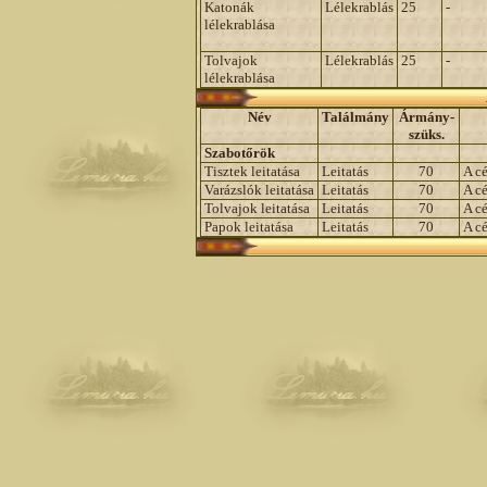
Katonák
Lélekrablás
25
-
lélekrablása
Tolvajok
Lélekrablás
25
-
lélekrablása
Név
Találmány
Ármány-
szüks.
Szabotőrök
Tisztek leitatása
Leitatás
70
A cé
Varázslók leitatása
Leitatás
70
A c
Tolvajok leitatása
Leitatás
70
A c
Papok leitatása
Leitatás
70
A c