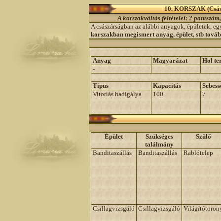
10. KORSZAK (Csász
A korszakváltás feltételei: ? pontszá
A császárságban az alábbi anyagok, épületek, e
korszakban megismert anyag, épület, stb továb
Anyag
Magyarázat
Hol te
-
Tipus
Kapacitás
Sebess
Vitorlás hadigálya
100
7
Épület
Szükséges
Szülő
találmány
Banditaszállás
Banditaszállás
Rablótelep
Csillagvizsgáló
Csillagvizsgáló
Világítótoron