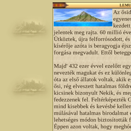
LEMU
Az ősid
egyenes
kezdett
jelentek meg rajta. 60 millió é
Ütköztek, újra felforrósodott, é
kísérője azóta is beragyogja éjs
forgása megvadult. Ettől beteggé 
Majd' 432 ezer évvel ezelőtt eg
nevezték magukat és ez különleg
óta az első állatok voltak, akik
ősi, rég elveszett hatalmas föld
kicsinek bizonyult Nekik, és me
fedezzenek fel. Feltérképezték G
mind kisebbek és kevésbé kelle
múlásával hatalmas birodalmat é
lehetséges módon biztosították 
Éppen azon voltak, hogy meghódí