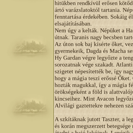
hitükben rendkívül erősen kötő
ártó varázslatoktól tartania. Né
fenntartása érdekében. Sokáig é
elsajátításában.
Nem úgy a kelták. Népüket a Ha
útnak. Taranis nagy becsben tart
Az úton sok baj kísérte őket, ve
gyermekeik, Dagda és Macha sem 
Hy Gardan végre legyőzte a teng
sorozatnak vége szakadt. Atlanti
szigetet népesítették be, így nag
hogy a mágia teszi erőssé Őket. 
hozták magukkal, így a mágia fél
örökségeként a föld is alattvaló
kincseihez. Mint Avacon legyőző
Alvilági gaztettekre nehezen sz
A szkítáknak jutott Taszter, a l
és korán megszerzett betegsége m
átadni a hajó lakóinak. Lenézik 