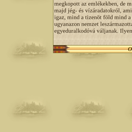
megkopott az emlékekben, de mi
majd jég- és vízáradatokról, ami
igaz, mind a tizenöt föld mind a
ugyanazon nemzet leszármazotta
egyeduralkodóvá váljanak. Ilyen
O