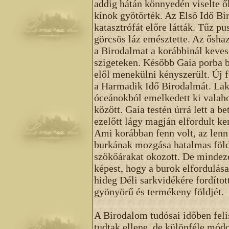
addig hátán könnyedén viselte ők
kínok gyötörték. Az Első Idő Bi
katasztrófát előre látták. Tűz pu
görcsös láz emésztette. Az őshaz
a Birodalmat a korábbinál keves
szigeteken. Később Gaia porba b
elől menekülni kényszerült. Új 
a Harmadik Idő Birodalmát. Lakh
óceánokból emelkedett ki valahol
között. Gaia testén úrrá lett a b
ezelőtt lágy magján elfordult ke
Ami korábban fenn volt, az lenn l
burkának mozgása hatalmas föld
szökőárakat okozott. De mindeze
képest, hogy a burok elfordulás
hideg Déli sarkvidékére fordítot
gyönyörű és termékeny földjét.
A Birodalom tudósai időben feli
tudtak ellene, de különféle mó