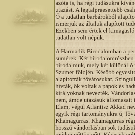
azóta is, ha régi tudásukra kívá
utazást. A legtalpraesettebb csal
Ő a tudatlan barbárokból alapíto
ismerjük az általuk alapított tu
Ezekben sem értek el kimagasló 
tudatlan volt népük.
A Harmadik Birodalomban a perz
sumérek. Két birodalomrészben él
birodalmuk, mely két különálló 
Szumer földjén. Később egyesíte
alapították fővárosukat, Szingu
hívták, ők voltak a papok és had
királyoknak nevezték. Vándorlá
nem, ámde utazásuk állomásait 
Élam, végül Atlantisz Akkad ne
egyik régi tartományukra új főv
Khamagurras. Khamagurras régi 
hosszú vándorlásban sok tudásu
módon nőttön nőtt. Képesek volt