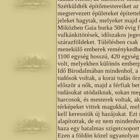
Szétküldték építőmestereiket az
megtervezett épületeket építette
jeleket hagytak, melyeket majd 
Miközben Gaia burka 500 évig f
vulkánkitörések, időszakos jeges
szárazföldeket. Túlélésben csak
menekülő emberek reménykedhett
1100 egység hosszú, 420 egység 
volt, melyekben különös emberp
Idő Birodalmában mindenhol, a 
tudósok voltak, a korai tudás őrz
először a nők, majd a férfiak b
tudásukat utódaiknak, sokan meg
harcosok, és mesterek voltak, aki
térképeket vittek magukkal, mel
kell keresniük új hazájukat. Ezt
alapítottak, de ez nem mindenho
haza egy hatalmas szigetcsoport 
Ezen a földön közel ugyanolyan 