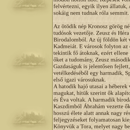
felvértezni, egyik ilyen állatuk
sokáig nem tudnak róla semmit.
Az ötödik nép Kronosz görög nép
tudósok vezetője. Zeusz és Héra
Birodalomból. Az új földön két 
Kadmeiát. E városok folyton az 
tekintik fő átoknak, ezért ellen
őket a tudomány, Zeusz második 
Gazdaságuk is jelentősen fejlett,
vetélkedéséből egy harmadik, Spa
első igazi városuknak.
A hatodik hajó utasai a héberek
magukat, hitük szerint ők alapí
és Éva voltak. A harmadik biro
Kaszdimból Ábrahám vezette őket
hosszú élete alatt annak nagy r
feljegyzéseket folyamatosan kie
Könyvük a Tora, melyet nagy be