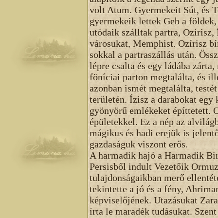
volt Atum. Gyermekeit Sút, és 
gyermekeik lettek Geb a földek, 
utódaik szálltak partra, Ozírisz,
városukat, Memphist. Ozírisz bír
sokkal a partraszállás után. Öss
lépre csalta és egy ládába zárta
föníciai parton megtalálta, és il
azonban ismét megtalálta, testét
területén. Ízisz a darabokat egy
gyönyörű emlékeket építtetett. 
épületekkel. Ez a nép az alvilág
mágikus és hadi erejük is jelent
gazdaságuk viszont erős.
A harmadik hajó a Harmadik Bir
Persisből indult Vezetőik Ormuz
tulajdonságaikban merő ellenté
tekintette a jó és a fény, Ahrim
képviselőjének. Utazásukat Zara
írta le maradék tudásukat. Szen