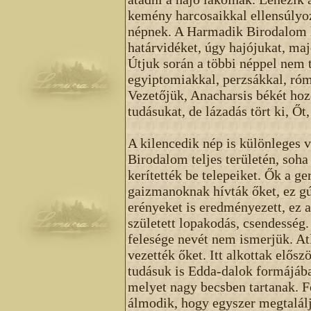
kemény harcosaikkal ellensúlyo
népnek. A Harmadik Birodalom h
határvidéket, úgy hajójukat, maj
Útjuk során a többi néppel nem 
egyiptomiakkal, perzsákkal, róm
Vezetőjük, Anacharsis békét hoz
tudásukat, de lázadás tört ki, Őt
A kilencedik nép is különleges 
Birodalom teljes területén, soh
kerítették be telepeiket. Ők a g
gaizmanoknak hívták őket, ez gú
erényeket is eredményezett, ez 
született lopakodás, csendesség
felesége nevét nem ismerjük. At
vezették őket. Itt alkottak elős
tudásuk is Edda-dalok formájáb
melyet nagy becsben tartanak. F
álmodik, hogy egyszer megtalálj