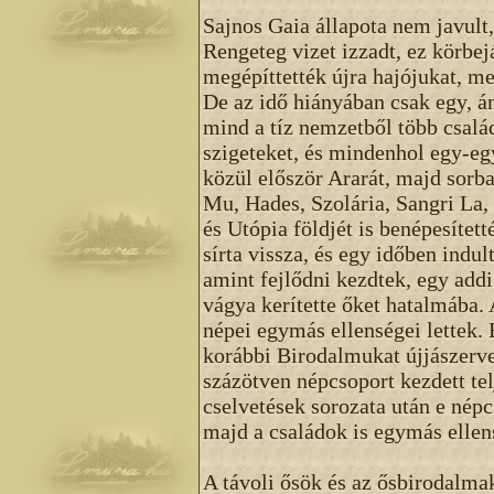
Sajnos Gaia állapota nem javult,
Rengeteg vizet izzadt, ez körbej
megépíttették újra hajójukat, m
De az idő hiányában csak egy, á
mind a tíz nemzetből több család
szigeteket, és mindenhol egy-egy
közül először Ararát, majd sor
Mu, Hades, Szolária, Sangri La,
és Utópia földjét is benépesítet
sírta vissza, és egy időben indul
amint fejlődni kezdtek, egy addi
vágya kerítette őket hatalmába. 
népei egymás ellenségei lettek.
korábbi Birodalmukat újjászervez
százötven népcsoport kezdett te
cselvetések sorozata után e népc
majd a családok is egymás ellens
A távoli ősök és az ősbirodalma