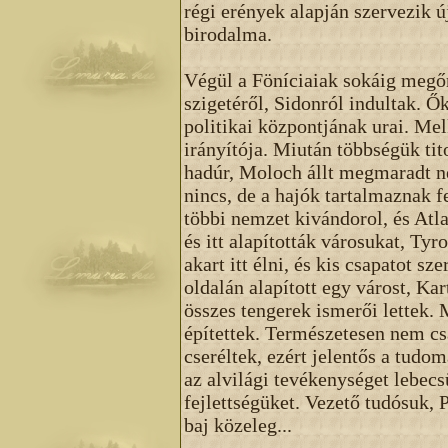
régi erények alapján szervezik ú
birodalma.
Végül a Föníciaiak sokáig megő
szigetéről, Sidonról indultak. Ő
politikai központjának urai. Mel
irányítója. Miután többségük ti
hadúr, Moloch állt megmaradt né
nincs, de a hajók tartalmaznak f
többi nemzet kivándorol, és Atl
és itt alapították városukat, Ty
akart itt élni, és kis csapatot sz
oldalán alapított egy várost, K
összes tengerek ismerői lettek.
építettek. Természetesen nem cs
cseréltek, ezért jelentős a tudo
az alvilági tevékenységet lebec
fejlettségüket. Vezető tudósuk, 
baj közeleg...