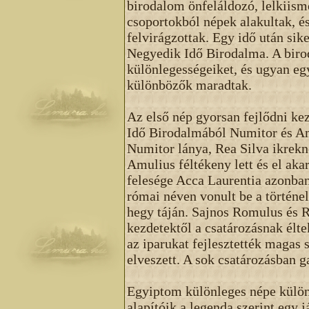
birodalom önfeláldozó, lelkiism
csoportokból népek alakultak, 
felvirágzottak. Egy idő után sike
Negyedik Idő Birodalma. A bir
különlegességeiket, és ugyan eg
különbözők maradtak.
Az első nép gyorsan fejlődni kez
Idő Birodalmából Numitor és Am
Numitor lánya, Rea Silva ikrekn
Amulius féltékeny lett és el aka
felesége Acca Laurentia azonban
római néven vonult be a történel
hegy táján. Sajnos Romulus és R
kezdetektől a csatározásnak élt
az iparukat fejlesztették magas 
elveszett. A sok csatározásban 
Egyiptom különleges népe külö
alapítóik a legenda szerint egy 