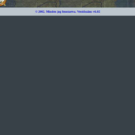
© 2002, Minden jog fenntartva.
Verziószám: v6.02