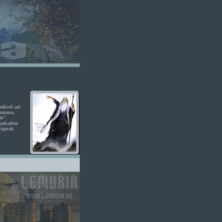
mikrol azt
Tamana,
ek"
 szabadon
aságnak