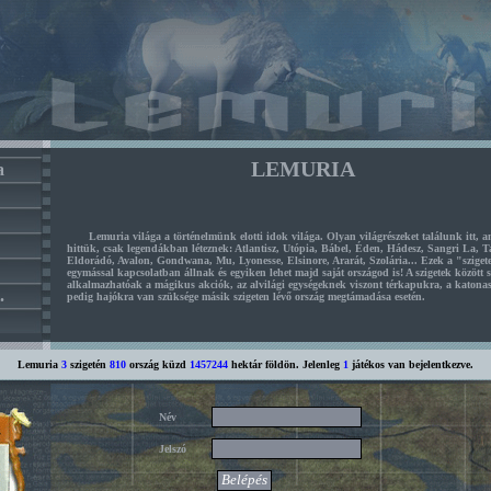
LEMURIA
a
Lemuria világa a történelmünk elotti idok világa. Olyan világrészeket találunk itt, a
hittük, csak legendákban léteznek: Atlantisz, Utópia, Bábel, Éden, Hádesz, Sangri La, 
Eldorádó, Avalon, Gondwana, Mu, Lyonesse, Elsinore, Ararát, Szolária... Ezek a "sziget
egymással kapcsolatban állnak és egyiken lehet majd saját országod is! A szigetek között
alkalmazhatóak a mágikus akciók, az alvilági egységeknek viszont térkapukra, a katon
.
pedig hajókra van szüksége másik szigeten lévő ország megtámadása esetén.
Lemuria
3
szigetén
810
ország küzd
1457244
hektár földön. Jelenleg
1
játékos van bejelentkezve.
Név
Jelszó